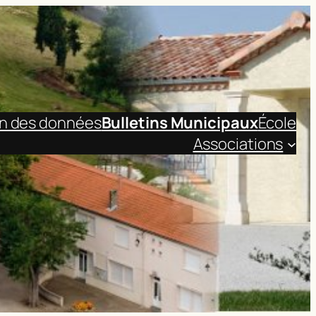
on des données
Bulletins Municipaux
École
Associations