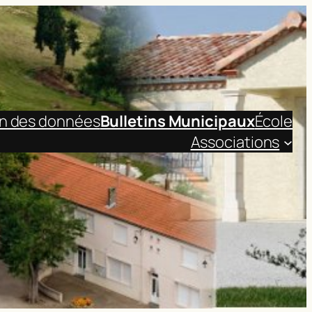
on des données
Bulletins Municipaux
École
Associations