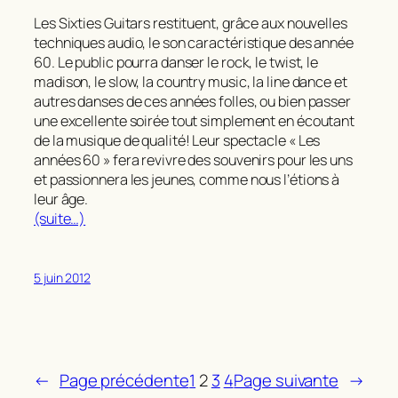
Les Sixties Guitars restituent, grâce aux nouvelles
techniques audio, le son caractéristique des année
60. Le public pourra danser le rock, le twist, le
madison, le slow, la country music, la line dance et
autres danses de ces années folles, ou bien passer
une excellente soirée tout simplement en écoutant
de la musique de qualité! Leur spectacle « Les
années 60 » fera revivre des souvenirs pour les uns
et passionnera les jeunes, comme nous l’étions à
leur âge.
(suite…)
5 juin 2012
←
Page précédente
1
2
3
4
Page suivante
→