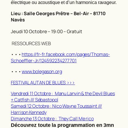
électrique ou acoustique et d’un harmonica ravageur.
Lieu : Salle Georges Prêtre – Bel-Air – 81710
Navès
Jeudi 10 Octobre – 19:00 – Gratuit
RESSOURCES WEB
• • •
https://fr-fr.facebook.com/pages/Thomas-
Schoeffler-Jr/124592234277701
• • •
www.bolegason.org
FESTIVAL AUTAN DE BLUES >>>
Vendredi 11 Octobre : Manu Lanvin & the Devil Blues
+ Catfish /// Sébastopol
Samedi 12 Octobre : Nico Wayne Toussaint ///
Harrison Kennedy
Dimanche 13 Octobre : They Call Me rico
Découvrez toute la programmation en 3mn