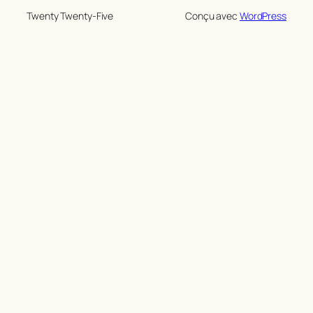
Twenty Twenty-Five
Conçu avec
WordPress