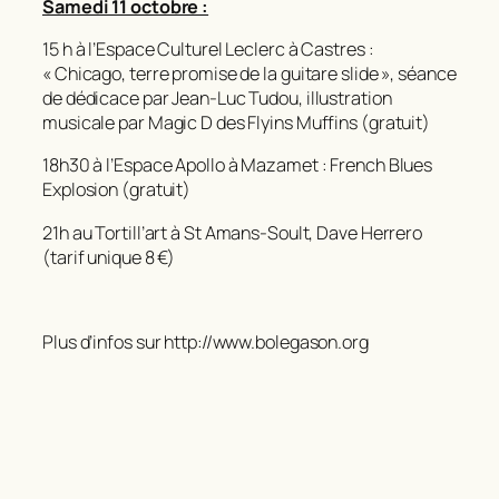
Samedi 11 octobre :
15 h à l’Espace Culturel Leclerc à Castres :
« Chicago, terre promise de la guitare slide », séance
de dédicace par Jean-Luc Tudou, illustration
musicale par Magic D des Flyins Muffins (gratuit)
18h30 à l’Espace Apollo à Mazamet : French Blues
Explosion (gratuit)
21h au Tortill’art à St Amans-Soult, Dave Herrero
(tarif unique 8 €)
Plus d’infos sur http://www.bolegason.org