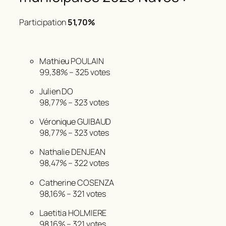
Participation
51,70%
Mathieu POULAIN
99,38%
–
325 votes
Julien DO
98,77%
–
323 votes
Véronique GUIBAUD
98,77%
–
323 votes
Nathalie DENJEAN
98,47%
– 322 votes
Catherine COSENZA
98,16%
–
321 votes
Laetitia HOLMIERE
98,16%
–
321 votes