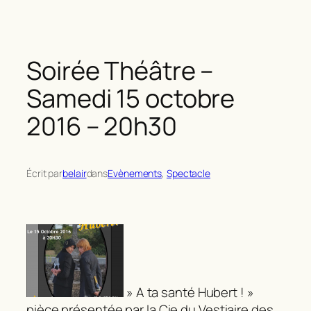
Soirée Théâtre –
Samedi 15 octobre
2016 – 20h30
Écrit par
belair
dans
Evènements
, 
Spectacle
» A ta santé Hubert ! »
pièce présentée par la Cie du Vestiaire des