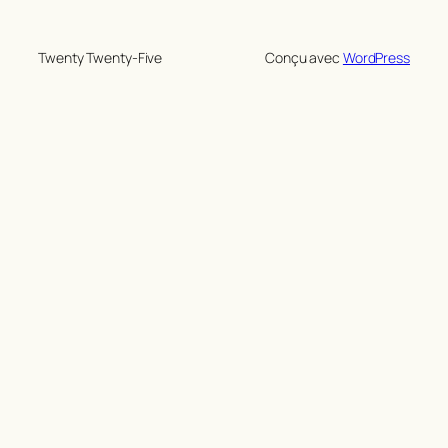
Twenty Twenty-Five
Conçu avec
WordPress