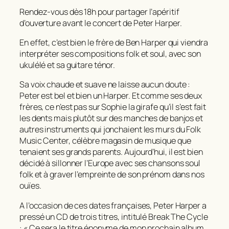
Rendez-vous dès 18h pour partager l’apéritif
d’ouverture avant le concert de Peter Harper.
En effet, c’est bien le frère de Ben Harper qui viendra
interpréter ses compositions folk et soul, avec son
ukulélé et sa guitare ténor.
Sa voix chaude et suave ne laisse aucun doute :
Peter est bel et bien un Harper. Et comme ses deux
frères, ce n’est pas sur Sophie la girafe qu’il s’est fait
les dents mais plutôt sur des manches de banjos et
autres instruments qui jonchaient les murs du Folk
Music Center, célèbre magasin de musique que
tenaient ses grands parents. Aujourd’hui, il est bien
décidé à sillonner l’Europe avec ses chansons soul
folk et à graver l’empreinte de son prénom dans nos
ouïes.
A l’occasion de ces dates françaises, Peter Harper a
pressé un CD de trois titres, intitulé Break The Cycle
: « Ce sera le titre éponyme de mon prochain album.