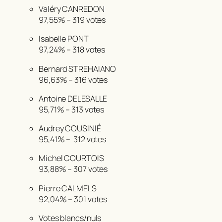
Valéry CANREDON
97,55%
–
319 votes
Isabelle PONT
97,24%
–
318 votes
Bernard STREHAIANO
96,63%
–
316 votes
Antoine DELESALLE
95,71% –
313 votes
Audrey COUSINIÉ
95,41% –
312 votes
Michel COURTOIS
93,88% –
307 votes
Pierre CALMELS
92,04% –
301 votes
Votes blancs/nuls