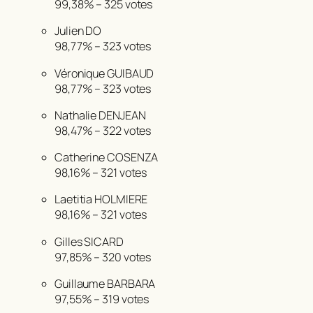
99,38%
–
325 votes
Julien DO
98,77%
–
323 votes
Véronique GUIBAUD
98,77%
–
323 votes
Nathalie DENJEAN
98,47%
– 322 votes
Catherine COSENZA
98,16%
–
321 votes
Laetitia HOLMIERE
98,16%
–
321 votes
Gilles SICARD
97,85%
–
320 votes
Guillaume BARBARA
97,55%
–
319 votes