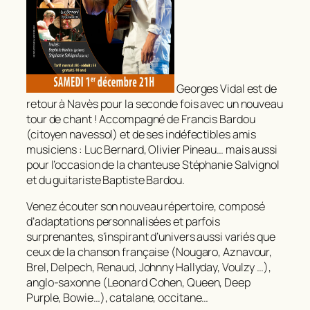
Georges Vidal est de
retour à Navès pour la seconde fois avec un nouveau
tour de chant ! Accompagné de Francis Bardou
(citoyen navessol) et de ses indéfectibles amis
musiciens : Luc Bernard, Olivier Pineau… mais aussi
pour l’occasion de la chanteuse Stéphanie Salvignol
et du guitariste Baptiste Bardou.
Venez écouter son nouveau répertoire, composé
d’adaptations personnalisées et parfois
surprenantes, s’inspirant d’univers aussi variés que
ceux de la chanson française (Nougaro, Aznavour,
Brel, Delpech, Renaud, Johnny Hallyday, Voulzy …),
anglo-saxonne (Leonard Cohen, Queen, Deep
Purple, Bowie…), catalane, occitane…