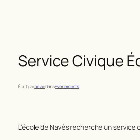
Service Civique É
Écrit par
belair
dans
Evènements
L’école de Navès recherche un service c