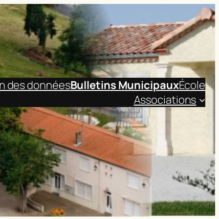
on des données
Bulletins Municipaux
École
Associations