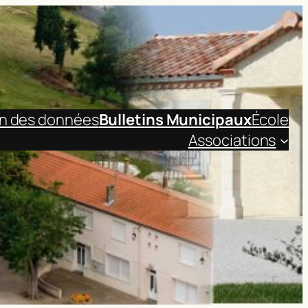
on des données
Bulletins Municipaux
École
Associations