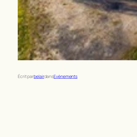
Écrit par
belair
dans
Evènements