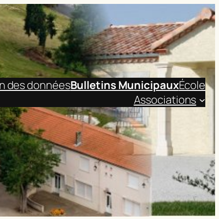
on des données
Bulletins Municipaux
École
Associations