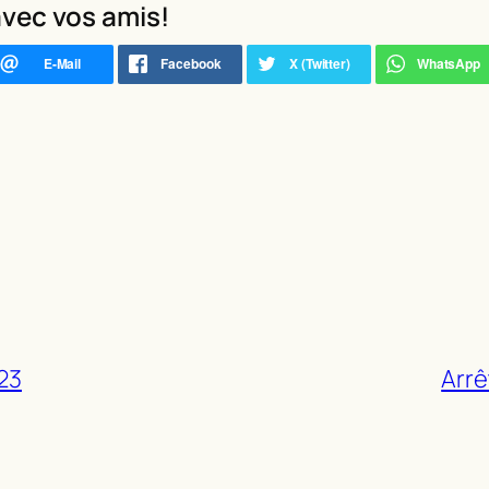
vec vos amis!
023
Arrê