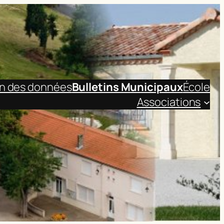
on des données
Bulletins Municipaux
École
Associations